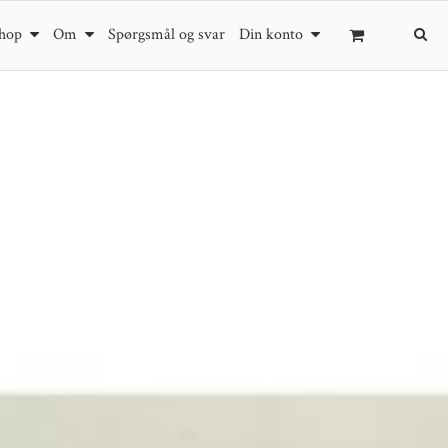
hop
Om
Spørgsmål og svar
Din konto